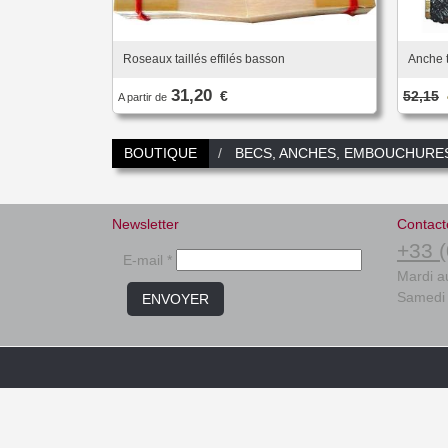
Roseaux taillés effilés basson
Anche t
31,20
€
52,15
A partir de
BOUTIQUE
BECS, ANCHES, EMBOUCHURE
Newsletter
Contact
+33 (
E-mail *
Mardi a
Samedi 
ENVOYER