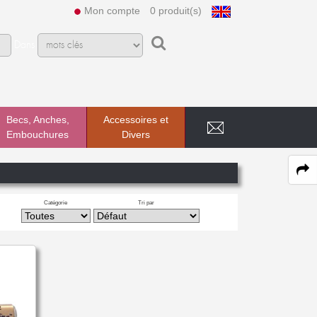
Mon compte
0 produit(s)
Dans
Becs, Anches,
Accessoires et
Embouchures
Divers
Catégorie
Tri par