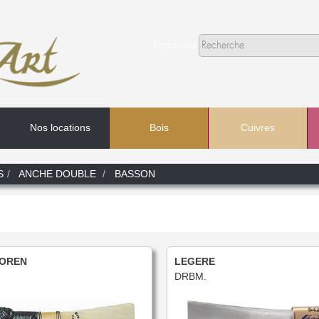
Recherche
Nos locations
Bois
Cuivres
Recherche
S
ANCHE DOUBLE
BASSON
Dans
OREN
LEGERE
DRBM.