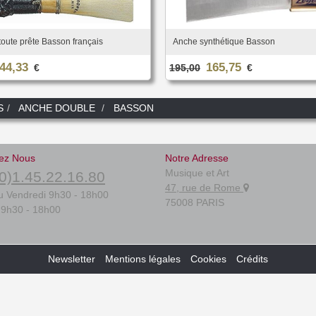
oute prête Basson français
Anche synthétique Basson
44,33
165,75
€
195,00
€
S
ANCHE DOUBLE
BASSON
ez Nous
Notre Adresse
Musique et Art
0)1.45.22.16.80
47, rue de Rome
u Vendredi 9h30 - 18h00
75008 PARIS
9h30 - 18h00
Newsletter
Mentions légales
Cookies
Crédits