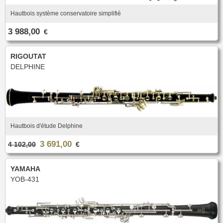
Nouveautés
Promotions
Hautbois système conservatoire simplifié
Promotions
3 988,00
€
Nouveautés
Nouveautés
RIGOUTAT
DELPHINE
Hautbois d'étude Delphine
3 691,00
4 102,00
€
YAMAHA
YOB-431