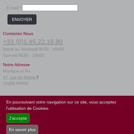
E-mail *
ENVOYER
Contactez Nous
+33 (0)1.45.22.16.80
Mardi au Vendredi 9h30 - 18h00
Samedi 9h30 - 18h00
Notre Adresse
Musique et Art
47, rue de Rome
75008 PARIS
FAQ
En poursuivant votre navigation sur ce site, vous acceptez
Conditions générales
l'utilisation de Cookies.
Plan du site
J'accepte
En savoir plus