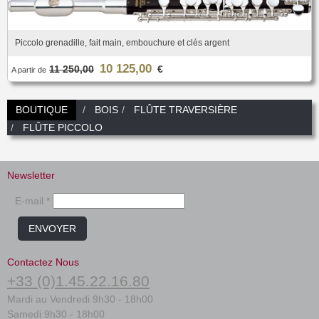
Piccolo grenadille, fait main, embouchure et clés argent
10 125,00
11 250,00
€
A partir de
BOUTIQUE
BOIS
FLÛTE TRAVERSIÈRE
FLÛTE PICCOLO
Newsletter
E-mail *
ENVOYER
Contactez Nous
+33 (0)1.45.22.16.80
Mardi au Vendredi 9h30 - 18h00
Samedi 9h30 - 18h00