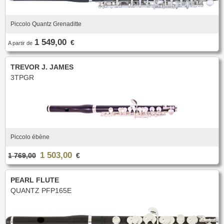
Nouveautés
Promotions
Promotions
Piccolo Quantz Grenaditte
1 549,00
€
Nouveautés
A partir de
Nouveautés
TREVOR J. JAMES
3TPGR
Piccolo ébène
1 503,00
1 769,00
€
PEARL FLUTE
QUANTZ PFP165E