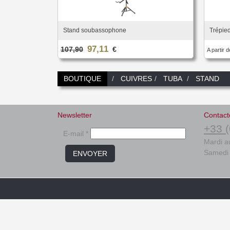
Stand soubassophone
Trépie
97,11
107,90
€
A partir d
BOUTIQUE
CUIVRES
TUBA
STAND
Newsletter
Contact
+33 (
E-mail *
Mardi a
Samedi 
ENVOYER