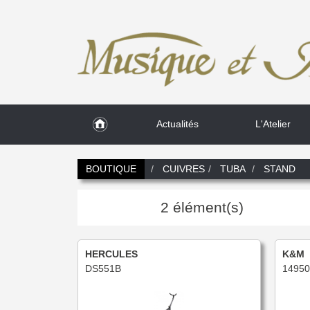
Actualités
L'Atelier
BOUTIQUE
CUIVRES
TUBA
STAND
2 élément(s)
HERCULES
K&M
DS551B
14950